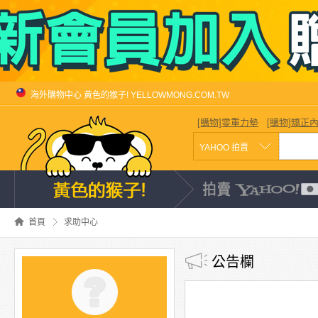
海外購物中心 黃色的猴子! YELLOWMONG.COM.TW
[購物]零重力墊
[購物]矯正
首頁
求助中心
公告欄