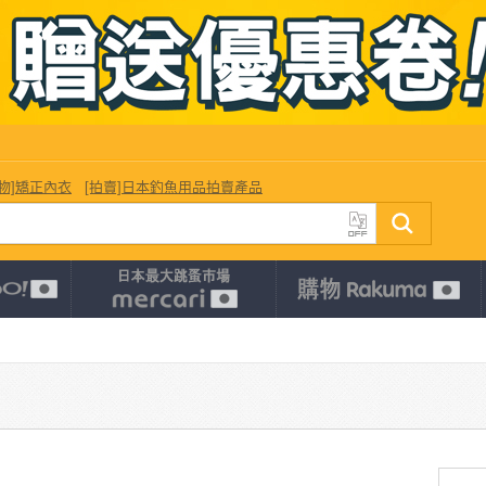
購物]矯正內衣
[拍賣]日本釣魚用品拍賣產品