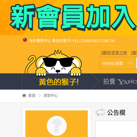
海外購物中心 黃色的猴子! YELLOWMONG.COM.TW
[購物]零重力墊
[
首頁
求助中心
公告欄