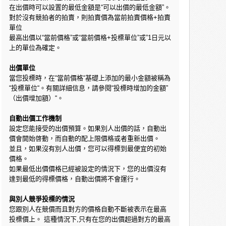
在出價時可以設置的最低金額是“可以出價的最低金額”。
對於沒有競拍者的拍賣，則拍賣價為當前拍賣價格+拍賣
單位
最高出價以“當前價格”或“當前價格+投標單位”或”1日元以
上的單位為確定。
出價單位
當您投標時，在“當前價格“基礎上添加的最小金額被稱為
“投標單位“。有關詳細信息，請參閱“投標時增加的金額”
（出價增加額）“。
自動出價工作機制
設定您能接受的出價預算。如果別人出價的話，自動出
價會開始啓動，而自動的配上限價格或者重新出價。
並且，如果沒有別人出價，您可以得標到最便宜的初始
價格。
如果最低出價價格已經被設定的情況下，您的出價沒有
達到最低的得標價格，自動出價將不會運行。
與別人競爭投標的情況
您跟別人在競價而且對方的價格自動不斷被表示在最高
投標價上。 這種情況下,只有在您的出價超過對方的最高