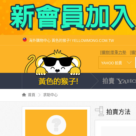
海外購物中心 黃色的猴子! YELLOWMONG.COM.TW
[購物]零重力墊
[
首頁
求助中心
拍賣方法