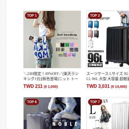
TOP 1
TOP 2
＼24H限定！49%OFF／[楽天ラン
スーツケース Lサイズ X
キング1位][新色登場]ニット トー
LL 96L 大型 大容量 超
トバッグ レディース ニットバッグ
料 158cm以内 キャリー
TWD 211
TWD 3,031
(
¥ 1,000
)
(
¥ 14,400
)
トートバッグ …
アラゲージ キャ…
TOP 6
TOP 7