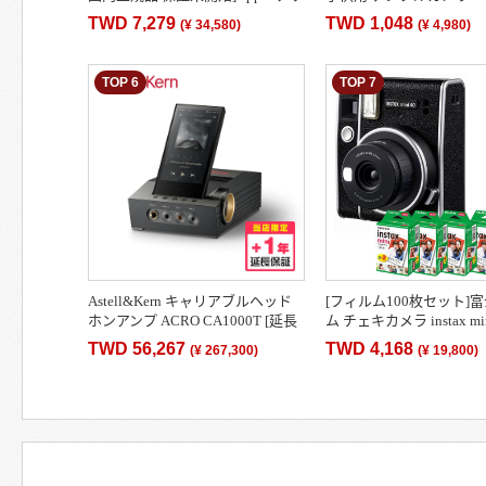
プル AirPods Pro 第2世代 2022年モ
画素1080p録画自撮り」3
TWD 7,279
TWD 1,048
(
¥ 34,580
)
(
¥ 4,980
)
デル MQD83…
ード付 キッズカメラ …
TOP 6
TOP 7
Astell&Kern キャリアブルヘッド
[フィルム100枚セット]
ホンアンプ ACRO CA1000T [延長
ム チェキカメラ instax mi
保証(+1年)][IRV-ACRO-CA1000T-
ィルム100枚付き
TWD 56,267
TWD 4,168
(
¥ 267,300
)
(
¥ 19,800
)
OB]