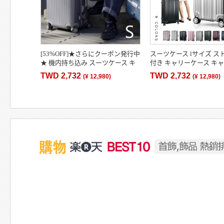
[53%OFF]★さらにクーポン発行中
スーツケース lサイズ ス
★ 機内持ち込み スーツケース キ
付き キャリーケース キ
ャリーケース キャリーバッグ
グ オシャレ フレームタイプ
TWD 2,732
TWD 2,732
(
¥ 12,980
)
(
¥ 12,980
)
GRIFFINLAND DL-2823…
ロック搭載 一年間…