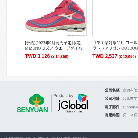
[予約][2023年9月発売予定]限定
〔あす楽対象品〕 コール
MIZUNO ミズノ ウエーブダイバー
ウトドアワゴン OUTDOO
ス WAVE DIVERSE DE 2 フィット
WAGON テント タープ 
TWD 3,126
TWD 2,537
(
¥ 14,850
)
(
¥ 12,050
)
ネスシューズ 男女…
ェア 等の運搬に 2000021
公司名稱
森源有限公
公司地址
台北市中
電子郵件
support
客服時間
週一至週五10