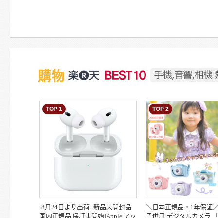
TOP 1
TOP 2
[8月24日より出荷][新品未開封品
＼日本正規品・1年保証／
国内正規品 保証未開始]Apple アッ
子供用 デジタルカメラ 「