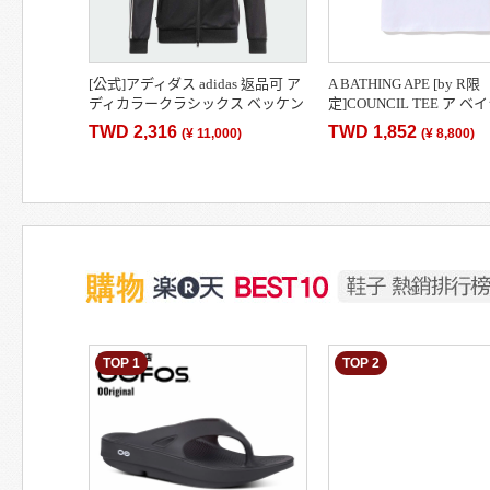
[公式]アディダス adidas 返品可 ア
A BATHING APE [by R限
ディカラークラシックス ベッケン
定]COUNCIL TEE ア 
バウアー トラックジャケット オリ
エイプ トップス カット
TWD 2,316
TWD 1,852
(
¥ 11,000
)
(
¥ 8,800
)
ジナルス メ…
ャツ[送料無料]
TOP 1
TOP 2