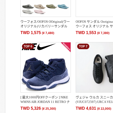
ウーフォス/OOFOS OOriginal(ウー
OOFOS サンダル Oorigi
オリジナル)リカバリーサンダル
ウーフォス オリジナル 
[送料無料][トングサンダル/ビーチ
Oorigina メンズ レディ
TWD 1,575
TWD 1,553
(
¥ 7,480
)
(
¥ 7,380
)
サンダル/リカ…
ツサンダル ビー…
TOP 6
TOP 7
[ 最大1000円OFFクーポン ] NIKE
ヴェジャ ウルカ スニー
WMNS AIR JORDAN 11 RETRO ナ
(VJUC072597) URCA V
イキ エアジョーダン 11 レトロ ス
ース/メンズ) *送料無料*
TWD 5,326
TWD 4,631
(
¥ 25,300
)
(
¥ 22,000
)
ニーカー レディー…
済不可][ポイント10…