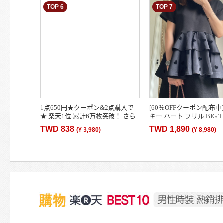
TOP 6
TOP 7
1点650円★クーポン&2点購入で
[60％OFFクーポン配布中]
★ 楽天1位 累計6万枚突破！ さら
キー ハート フリル BIG 
っと生地 リブ ワイド パンツ カジ
(cbm221)] レディース m
TWD 838
TWD 1,890
(
¥ 3,980
)
(
¥ 8,980
)
ュアル ボトムス 着…
ス ブラック …