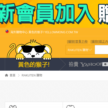
海外購物中心 黃色的猴子! YELLOWMONG.COM.TW
[購物]零重力墊
[購物]矯正
首頁
RAKUTEN 購物