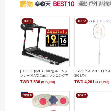
TOP 1
TOP 2
[コミコミ価格 35800円] ルームラ
ヨネックス アストロクス70
ンナー MAX16km/h ランニングマ
2021AW
シン ウォーキングマシン ランニ
TWD 7,536
TWD 4,261
(
¥ 35,800
)
(
¥ 20,240
)
ングマシーン トレ…
TOP 6
TOP 7