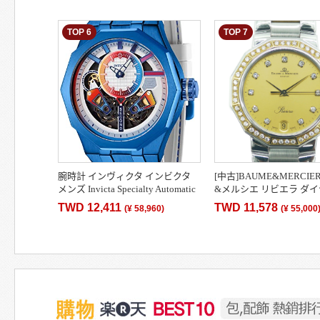
メンズ 腕時計 送料無料
ニーブルー 25mm…
TOP 6
TOP 7
腕時計 インヴィクタ インビクタ
[中古]BAUME&MERCIE
メンズ Invicta Specialty Automatic
&メルシエ リビエラ ダ
White Dial Men's Watch 43198腕時
5131.3 クォーツ 11Pダ
TWD 12,411
TWD 11,578
(
¥ 58,960
)
(
¥ 55,000
計 インヴィ…
盤 Y02801