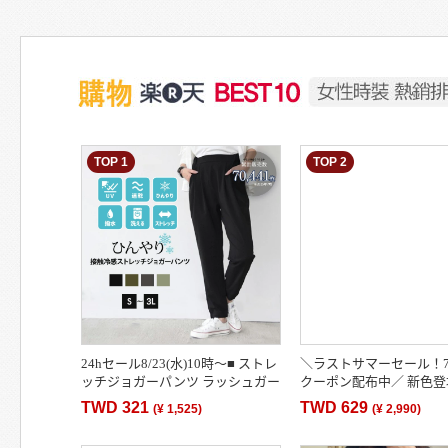
TOP 1
TOP 2
24hセール8/23(水)10時〜■ ストレ
＼ラストサマーセール！70
ッチジョガーパンツ ラッシュガー
クーポン配布中／ 新色登
ドパンツ 水陸両用 レディース ジ
いめ ハイウエスト テー
TWD 321
TWD 629
(
¥ 1,525
)
(
¥ 2,990
)
ョガーパンツ 接…
ンツ 春 レディース 当…