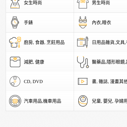
女生時尚
男生時尚
手錶
內衣,睡衣
廚房, 食器, 烹飪用品
日用品雜貨,文具
減肥, 健康
醫藥品,隱形眼鏡,
CD, DVD
書, 雜誌, 漫畫其
汽車用品,機車用品
兒童, 嬰兒, 孕婦