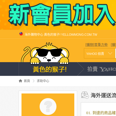
海外購物中心 黃色的猴子! YELLOWMONG.COM.TW
[購物]零重力墊
[
首頁
求助中心
海外運送
01. 到達的商品