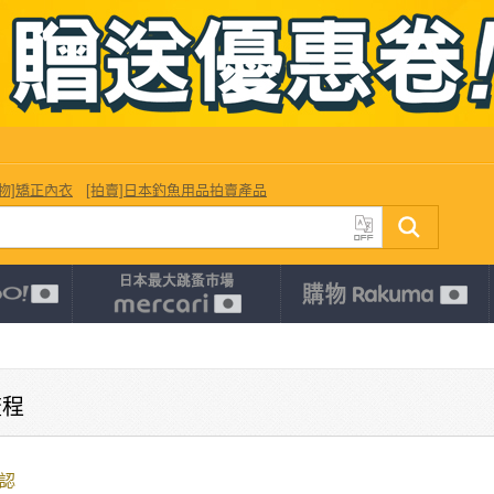
購物]矯正內衣
[拍賣]日本釣魚用品拍賣產品
流程
確認