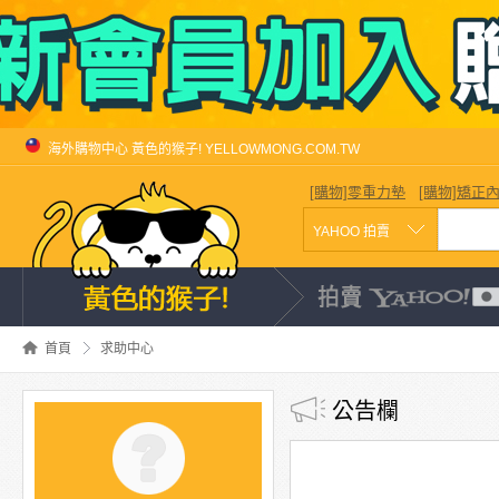
海外購物中心 黃色的猴子! YELLOWMONG.COM.TW
[購物]零重力墊
[購物]矯正
首頁
求助中心
公告欄