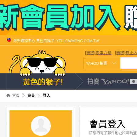
海外購物中心 黃色的猴子! YELLOWMONG.COM.TW
[購物]零重力墊
[購物]矯正
首頁
會員
登入
會員登入
請您的電子郵件地址和密碼登